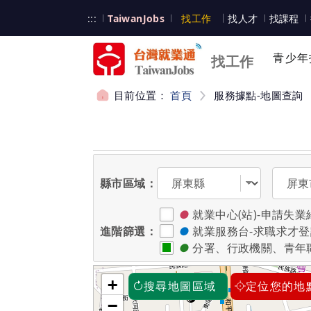
跳到主要內容
台灣就業通
:::
TaiwanJobs
找工作
找人才
找課程
台灣就業通
青少年
找工作
目前位置：
首頁
服務據點-地圖查詢
:::
選擇縣市
選擇區
縣市區域：
●
就業中心(站)-申請
進階篩選：
●
就業服務台-求職求才
●
分署、行政機關、青年
+
搜尋地圖區域
定位您的地
−