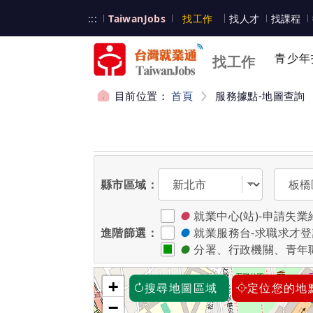
跳到主要內容
台灣就業通
:::
TaiwanJobs
找工作
找人才
找課程
台灣就業通
青少年
找工作
目前位置：
首頁
服務據點-地圖查詢
:::
選擇縣市
選擇區
縣市區域：
●
就業中心(站)-申請
進階篩選：
●
就業服務台-求職求才
●
分署、行政機關、青年
+
搜尋地圖區域
定位您的地
−