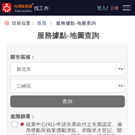
跳到主要內容
/
找工作
登入
註冊
目前位置：
首頁
服務據點-地圖查詢
服務據點-地圖查詢
縣市區域：
選擇縣市
選擇區域
查詢
進階篩選：
●
就業中心(站)-申請失業給付之失業認定、僱
用奬勵與就業奬勵津貼、求職求才登記、開