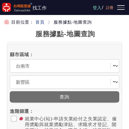
跳到主要內容
/
找工作
登入
註冊
目前位置：
首頁
服務據點-地圖查詢
服務據點-地圖查詢
縣市區域：
選擇縣市
選擇區域
查詢
進階篩選：
●
就業中心(站)-申請失業給付之失業認定、僱
用奬勵與就業奬勵津貼、求職求才登記、開