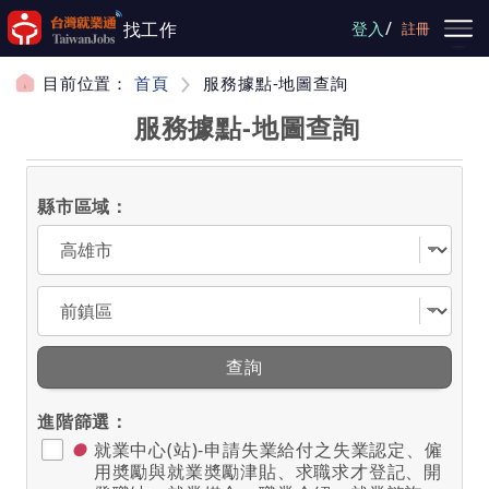
跳到主要內容
/
找工作
登入
註冊
目前位置：
首頁
服務據點-地圖查詢
服務據點-地圖查詢
縣市區域：
選擇縣市
選擇區域
查詢
進階篩選：
●
就業中心(站)-申請失業給付之失業認定、僱
用奬勵與就業奬勵津貼、求職求才登記、開