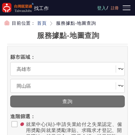
跳到主要內容
/
找工作
登入
註冊
目前位置：
首頁
服務據點-地圖查詢
服務據點-地圖查詢
縣市區域：
選擇縣市
選擇區域
查詢
進階篩選：
●
就業中心(站)-申請失業給付之失業認定、僱
用奬勵與就業奬勵津貼、求職求才登記、開