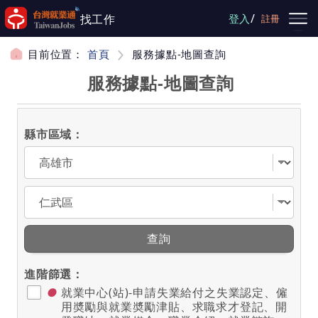
跳到主要內容
/
找工作
登入
註冊
目前位置：
首頁
服務據點-地圖查詢
服務據點-地圖查詢
縣市區域：
選擇縣市
選擇區域
查詢
進階篩選：
●
就業中心(站)-申請失業給付之失業認定、僱
用奬勵與就業奬勵津貼、求職求才登記、開