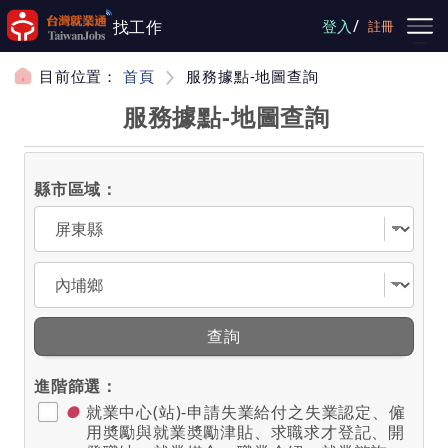
跳到主要內容
/
找工作
登入
註冊
目前位置：
首頁
服務據點-地圖查詢
服務據點-地圖查詢
縣市區域：
選擇縣市
選擇區域
查詢
進階篩選：
●
就業中心(站)-申請失業給付之失業認定、僱
用奬勵與就業奬勵津貼、求職求才登記、開