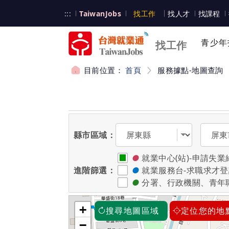
跳到主要內容
台灣就業通
:::
TaiwanJobs
找工作
找人才
找課程
台灣就業通
青少年
找工作
目前位置：
首頁
服務據點-地圖查詢
:::
選擇縣市
選擇區
縣市區域：
●
就業中心(站)-申請
進階篩選：
●
就業服務台-求職求才
●
分署、行政機關、青年
+
搜尋地圖區域
定位您的地
−