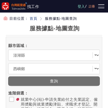
跳到主要內容
/
找工作
登入
註冊
目前位置：
首頁
服務據點-地圖查詢
服務據點-地圖查詢
縣市區域：
選擇縣市
選擇區域
查詢
進階篩選：
●
就業中心(站)-申請失業給付之失業認定、僱
用奬勵與就業奬勵津貼、求職求才登記、開