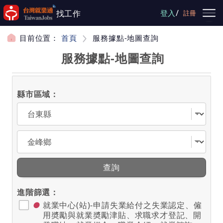
跳到主要內容
/
找工作
登入
註冊
目前位置：
首頁
服務據點-地圖查詢
服務據點-地圖查詢
縣市區域：
選擇縣市
選擇區域
查詢
進階篩選：
●
就業中心(站)-申請失業給付之失業認定、僱
用奬勵與就業奬勵津貼、求職求才登記、開