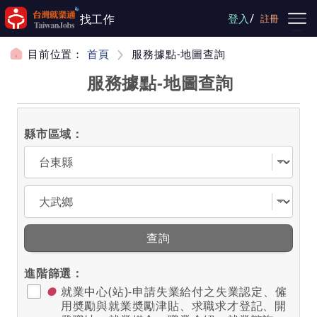
跳到主要內容
/
找工作
登入
註冊
目前位置：
首頁
服務據點-地圖查詢
服務據點-地圖查詢
縣市區域：
選擇縣市
選擇區域
查詢
進階篩選：
●
就業中心(站)-申請失業給付之失業認定、僱
用奬勵與就業奬勵津貼、求職求才登記、開