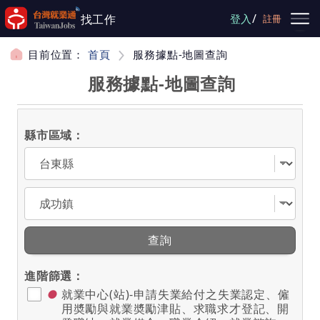
跳到主要內容
/
找工作
登入
註冊
目前位置：
首頁
服務據點-地圖查詢
服務據點-地圖查詢
縣市區域：
選擇縣市
選擇區域
查詢
進階篩選：
●
就業中心(站)-申請失業給付之失業認定、僱
用奬勵與就業奬勵津貼、求職求才登記、開