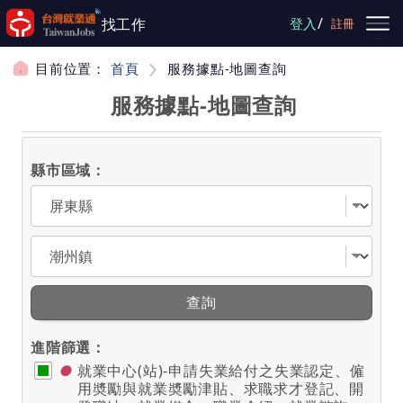
跳到主要內容
/
找工作
登入
註冊
目前位置：
首頁
服務據點-地圖查詢
服務據點-地圖查詢
縣市區域：
選擇縣市
選擇區域
查詢
進階篩選：
●
就業中心(站)-申請失業給付之失業認定、僱
用奬勵與就業奬勵津貼、求職求才登記、開