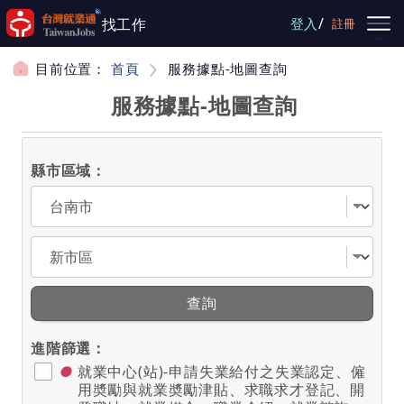
跳到主要內容
/
找工作
登入
註冊
目前位置：
首頁
服務據點-地圖查詢
服務據點-地圖查詢
縣市區域：
選擇縣市
選擇區域
查詢
進階篩選：
●
就業中心(站)-申請失業給付之失業認定、僱
用奬勵與就業奬勵津貼、求職求才登記、開