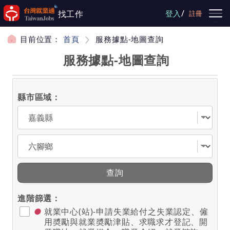
跳到主要內容
/
找工作
登入
註冊
目前位置：
首頁
服務據點-地圖查詢
服務據點-地圖查詢
縣市區域：
選擇縣市
選擇區域
查詢
進階篩選：
●
就業中心(站)-申請失業給付之失業認定、僱
用奬勵與就業奬勵津貼、求職求才登記、開