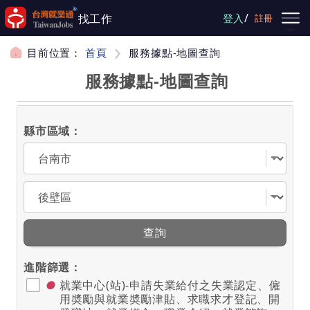
跳到主要內容
/
找工作
登入
註冊
目前位置：
首頁
服務據點-地圖查詢
服務據點-地圖查詢
縣市區域：
選擇縣市
選擇區域
查詢
進階篩選：
●
就業中心(站)-申請失業給付之失業認定、僱
用奬勵與就業奬勵津貼、求職求才登記、開