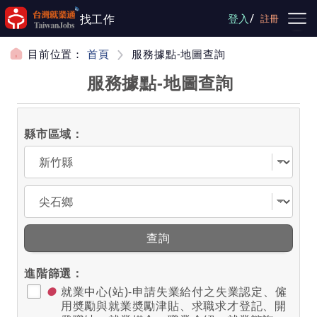
跳到主要內容
/
找工作
登入
註冊
目前位置：
首頁
服務據點-地圖查詢
服務據點-地圖查詢
縣市區域：
選擇縣市
選擇區域
查詢
進階篩選：
●
就業中心(站)-申請失業給付之失業認定、僱
用奬勵與就業奬勵津貼、求職求才登記、開