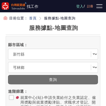
跳到主要內容
/
找工作
登入
註冊
目前位置：
首頁
服務據點-地圖查詢
服務據點-地圖查詢
縣市區域：
選擇縣市
選擇區域
查詢
進階篩選：
●
就業中心(站)-申請失業給付之失業認定、僱
用奬勵與就業奬勵津貼、求職求才登記、開