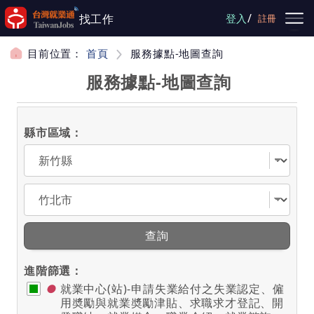
跳到主要內容
/
找工作
登入
註冊
目前位置：
首頁
服務據點-地圖查詢
服務據點-地圖查詢
縣市區域：
選擇縣市
選擇區域
查詢
進階篩選：
●
就業中心(站)-申請失業給付之失業認定、僱
用奬勵與就業奬勵津貼、求職求才登記、開