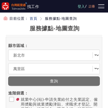
跳到主要內容
/
找工作
登入
註冊
目前位置：
首頁
服務據點-地圖查詢
服務據點-地圖查詢
縣市區域：
選擇縣市
選擇區域
查詢
進階篩選：
●
就業中心(站)-申請失業給付之失業認定、僱
用奬勵與就業奬勵津貼、求職求才登記、開