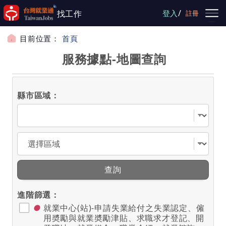
跳到主要內容
/
找工作
登入
註冊
目前位置：
首頁
服務據點-地圖查詢
服務據點-地圖查詢
縣市區域：
選擇縣市
選擇區域
查詢
進階篩選：
●
就業中心(站)-申請失業給付之失業認定、僱
用奬勵與就業奬勵津貼、求職求才登記、開