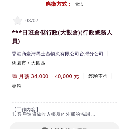
應徵方式：
電洽
08/07
***日班倉儲行政(大觀倉)(行政總務人
員)
香港商臺灣馬士基物流有限公司台灣分公司
桃園市 / 大園區
月薪
34,000
~
40,000
元
經驗不拘
專科
【工作內容】
1. 客戶進貨驗收入帳及內外部的協調
2. 客戶訂單接收,儲位配置產出撿貨單及內外部協
調
3. 客戶退貨追踪.入帳及內外部的協調