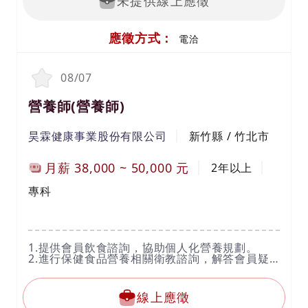
未提供線上應徵
應徵方式：
電洽
08/07
營養師(營養師)
昊霖健康事業股份有限公司
新竹縣 / 竹北市
月薪
38,000
~
50,000
元
2年以上
專科
1.提供會員飲食諮詢，協助個人化營養規劃。
2.進行保健食品營養相關衛教諮詢，解答會員疑
問。
3.擔任營養教育及營養推廣活動之講師，提升大
眾健康意識。
線上應徵
4.參與健康管理計畫，提供專業營養建議與支