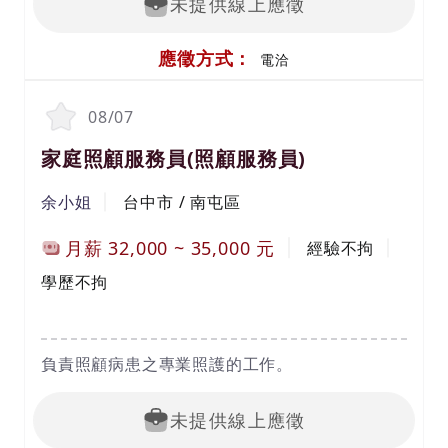
未提供線上應徵
4. VAS 排工單安排
5. 庫存帳務管理及調整
6. 客戶服務(異常處理及回報)
應徵方式：
7. QMS 商品主檔及建立
電洽
8. 其他主管交辦事項
08/07
家庭照顧服務員(照顧服務員)
余小姐
台中市 / 南屯區
月薪
32,000
~
35,000
元
經驗不拘
學歷不拘
負責照顧病患之專業照護的工作。
未提供線上應徵