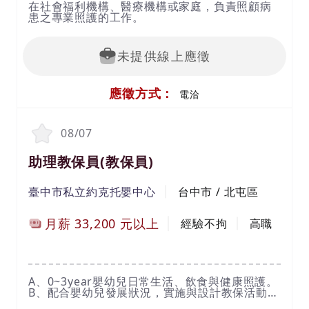
在社會福利機構、醫療機構或家庭，負責照顧病
患之專業照護的工作。
未提供線上應徵
應徵方式：
電洽
08/07
助理教保員(教保員)
臺中市私立約克托嬰中心
台中市 / 北屯區
月薪
33,200
元以上
經驗不拘
高職
A、0~3year嬰幼兒日常生活、飲食與健康照護。
B、配合嬰幼兒發展狀況，實施與設計教保活動。
C、維護嬰幼兒在中心內的身心健康與安全。