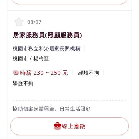
持。
5.完成主管交辦的其他相關事宜。
職位條件：
08/07
1.需具備營養師證照。
2.對健康產業充滿熱忱，具備細心與責任感。
3.具備良好的溝通能力與團隊合作精神。
居家服務員(照顧服務員)
桃園市私立和沁居家長照機構
桃園市 / 楊梅區
時薪
230
~
250
元
經驗不拘
學歷不拘
協助個案身體照顧、日常生活照顧
線上應徵