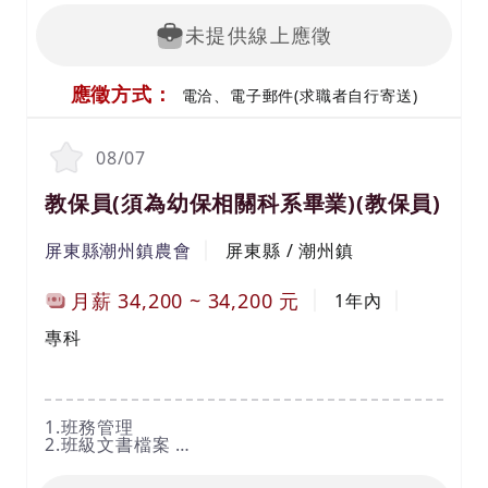
D、親職聯繫與溝通事項。
E、完成班級清潔與相關行政工作。
未提供線上應徵
F、高中職以上本科系或具有保母證照者。
面試請先來電預約04-22433377許小姐
應徵方式：
電洽、電子郵件(求職者自行寄送)
08/07
教保員(須為幼保相關科系畢業)(教保員)
屏東縣潮州鎮農會
屏東縣 / 潮州鎮
月薪
34,200
~
34,200
元
1年內
專科
1.班務管理
2.班級文書檔案
3.幼兒園教保工作
4.課程活動設計與執行