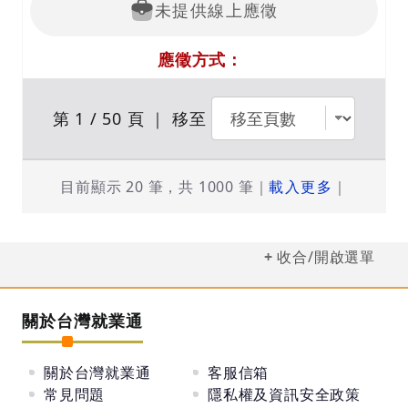
5.陪同就醫、代購代辦
未提供線上應徵
6.居家喘息服務
7.長照專業服務資源轉介與照顧諮詢
應徵方式：
115.8.18 下午2:00~4:00 【北投就業服務站】微
型徵才活動現場面試
活動地點：【北投就業服務站】(臺北市北投區中
央北路一段2號3樓)
第 1 / 50 頁
｜ 移至
目前顯示 20 筆，共 1000 筆
｜
載入更多
｜
收合/開啟選單
關於台灣就業通
關於台灣就業通
客服信箱
常見問題
隱私權及資訊安全政策