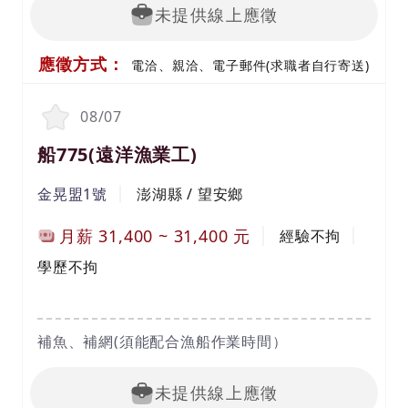
5.幼兒園教保服務工作
未提供線上應徵
6.其他主管交辦事項
應徵方式：
電洽、親洽、電子郵件(求職者自行寄送)
08/07
船775(遠洋漁業工)
金晃盟1號
澎湖縣 / 望安鄉
月薪
31,400
~
31,400
元
經驗不拘
學歷不拘
補魚、補網(須能配合漁船作業時間）
未提供線上應徵