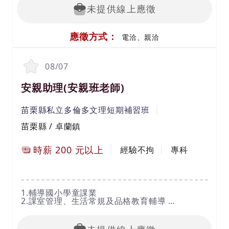
未提供線上應徵
應徵方式：
電洽、親洽
08/07
安親助理(安親班老師)
苗栗縣私立多倫多文理短期補習班
苗栗縣 / 卓蘭鎮
時薪
200
元以上
經驗不拘
專科
1.輔導國小學童課業
2.課室管理、生活常規及品格教育輔導
3.其他主管交辦事項
4.有經驗者佳，無經驗可培訓
5.兼職/正職皆可