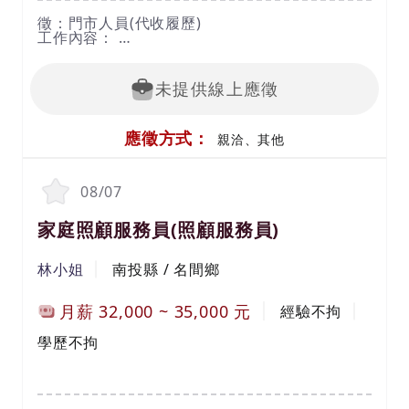
徵：門市人員(代收履歷)
工作內容：
1. 顧客服務、收銀、清潔、補貨、店長交辦事項
等工作
工作時間：07:00-15:00、15:00-23:00、23:00-
未提供線上應徵
07:00
休假方式：月休8-9日(依法安排例假及休息日)
薪資待遇：月薪29500-35000元（依實際業務或
應徵方式：
工作執行情形核算）
親洽、其他
面試地點：高雄市前金區自強二路169號5樓
【8/25(二) 14:30-16:00前金區公所5禮堂現場徵
08/07
才】
家庭照顧服務員(照顧服務員)
林小姐
南投縣 / 名間鄉
月薪
32,000
~
35,000
元
經驗不拘
學歷不拘