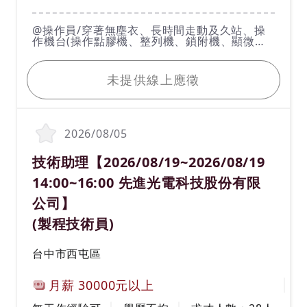
工作內容
@操作員/穿著無塵衣、長時間走動及久站、操
作機台(操作點膠機、整列機、鎖附機、顯微
鏡)/日班:08:00~20:00(休息時間12:00~13:00、
我要應徵
17:00-18:00、日班薪資:31500元-34965元)/夜
班:20:00-08:00(休息時間24:00-01:00、05:00-
未提供線上應徵
06:00)、夜班薪資:37800元-41958元/(2個月輪
一次)四班二輪//輪休做四日休三日/不供膳宿/本
職缺符合勞動基準法工資、工作時間、休息、休
假等相關規定，且於延長工時情況下，將依規定
給付加班費或補休。
2026/08/05
職務名稱(職業類別)
技術助理【2026/08/19~2026/08/19
14:00~16:00 先進光電科技股份有限
公司】
(製程技術員)
工作地區
台中市西屯區
計薪方式
月薪
30000元以上
工作經驗
學歷