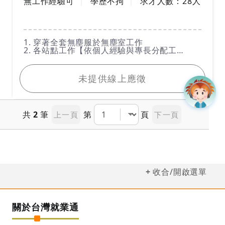
無工作經驗可
學歷不拘
求才人數：
28
人
工作內容
1. 穿著全套無塵服於無塵室工作
2. 各站點工作【依個人經驗與專長分配工
站】：收料、備料、報工、檢驗、包裝......等工
我要應徵
站。
· 剪膠機調整／剪膠外觀檢驗（使用顯微鏡）／
未提供線上應徵
生產異常反饋
‧ 機台操作(保養、異常排除)／鍍膜機(保養、噴
砂）
‧ 產品組裝、檢驗、包裝出貨、備料
共
月薪：30000元起 (依實際業務或工作執行情形
2
筆
第
頁
上一頁
下一頁
核算)
收合/開啟選單
關於台灣就業通