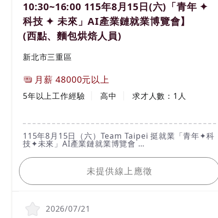
5.各項主管交辦事項處理。
10:30~16:00 115年8月15日(六)「青年 ✦
科技 ✦ 未來」AI產業鏈就業博覽會】
(西點、麵包烘焙人員)
工作地區
新北市三重區
計薪方式
月薪
48000元以上
工作經驗
學歷
5年以上工作經驗
高中
求才人數：
1
人
工作內容
115年8月15日（六）Team Taipei 挺就業「青年✦科
技✦未來」AI產業鏈就業博覽會
活動時間：115年8月15日（六）10：30 ～16：
我要應徵
00（請於１５：３０前入場）
活動地點：圓山花博爭艷館（臺北市中山區玉門街1
未提供線上應徵
號）
洽詢電話：02-2338-0277
*****請親洽*****
想要知道更多活動資訊詳情，請於台北就業大補帖官
網查詢https://okwork.gov.taipei
2026/07/21
1.具研發能力。