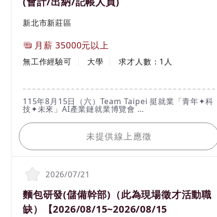
(會計/出納/記帳人員)
工作地區
新北市新莊區
計薪方式
月薪
35000元以上
工作經驗
學歷
無工作經驗可
大學
求才人數：
1
人
工作內容
115年8月15日（六）Team Taipei 挺就業「青年✦科
技✦未來」AI產業鏈就業博覽會
活動時間：115年8月15日（六）10：30 ～16：
我要應徵
00（請於１５：３０前入場）
活動地點：圓山花博爭艷館（臺北市中山區玉門街1
未提供線上應徵
號）
洽詢電話：02-2338-0277
*****請親洽*****
想要知道更多活動資訊詳情，請於台北就業大補帖官
網查詢https://okwork.gov.taipei
2026/07/21
1.辦理銀行各項業務作業。
2.執行一般現金收付作業及入帳。
職務名稱(職業類別)
麵包研發(儲備幹部)（此為現場徵才活動職
3.銀行往來相關聯繫、作業。
4.製作利息收入調解表、銀行存款收支日報表、銀行
缺）【2026/08/15~2026/08/15
往來信明細表等。