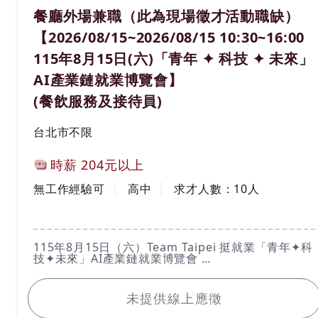
2.具製造與生產經驗，配合量產技轉。
職務名稱(職業類別)
餐廳外場兼職（此為現場徵才活動職缺）
3.配合公司流程規範、配合開店作業。
【2026/08/15~2026/08/15 10:30~16:00
115年8月15日(六)「青年 ✦ 科技 ✦ 未來」
AI產業鏈就業博覽會】
(餐飲服務及接待員)
工作地區
台北市不限
計薪方式
時薪
204元以上
工作經驗
學歷
無工作經驗可
高中
求才人數：
10
人
工作內容
115年8月15日（六）Team Taipei 挺就業「青年✦科
技✦未來」AI產業鏈就業博覽會
活動時間：115年8月15日（六）10：30 ～16：
我要應徵
00（請於１５：３０前入場）
活動地點：圓山花博爭艷館（臺北市中山區玉門街1
未提供線上應徵
號）
洽詢電話：02-2338-0277