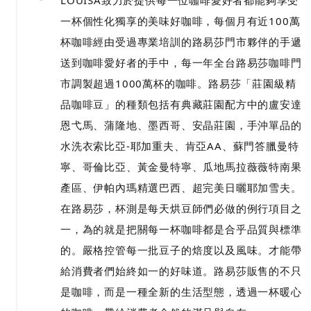
LOUISA致力於提供每一位咖啡愛好者都能夠享受
一杯個性化獨享的美味好咖啡，每個月有近100萬
杯咖啡經由受過專業培訓的路易莎門市夥伴的手遞
送到咖啡愛好者的手中，每一年全台路易莎咖啡門
市調製超過1000萬杯的咖啡。路易莎「莊園級精
品咖啡豆」的種類包括有典藏莊園配方中的盧安達
恩弋馬、蒲隆地、墨西哥、安晶莊園，手沖單品的
水洗衣索比亞-耶加重夫、肯亞AA、蘇門答臘曼特
寧、哥倫比亞、黃金曼特寧、瓜地馬拉薇薇特南果
產區、伊帕內瑪精選巴西、超完美日曬耶加雪夫。
在路易莎，杯測是每天烘豆師們必做的例行項目之
一，為的就是把關每一杯咖啡都是合乎品質與標準
的。嚴格控管每一批豆子的焙度以及風味。才能帶
給消費者們始終如一的好味道。路易莎販售的不只
是咖啡，而是一種全新的生活型態，透過一杯暖心