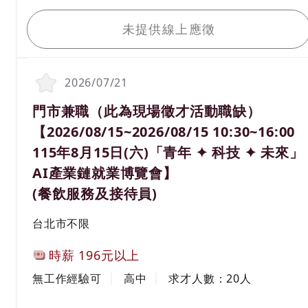
活動時間：115年8月15日（六）10：30 ～16：
我要應徵
00（請於１５：３０前入場）
活動地點：圓山花博爭艷館（臺北市中山區玉門街1
未提供線上應徵
號）
洽詢電話：02-2338-0277
*****請親洽*****
想要知道更多活動資訊詳情，請於台北就業大補帖官
網查詢https://okwork.gov.taipei
2026/07/21
1.咖啡及其他飲品調製。
2.製作簡易餐點/輕食。
職務名稱(職業類別)
門市兼職（此為現場徵才活動職缺）
3.結帳與收銀，整理現金收據。
4.維護工作環境。
【2026/08/15~2026/08/15 10:30~16:00
5.咖啡豆及冲煮器具之專業介紹和銷售。
6.定期盤點飲料與食材。
115年8月15日(六)「青年 ✦ 科技 ✦ 未來」
AI產業鏈就業博覽會】
(餐飲服務及接待員)
工作地區
台北市不限
計薪方式
時薪
196元以上
工作經驗
學歷
無工作經驗可
高中
求才人數：
20
人