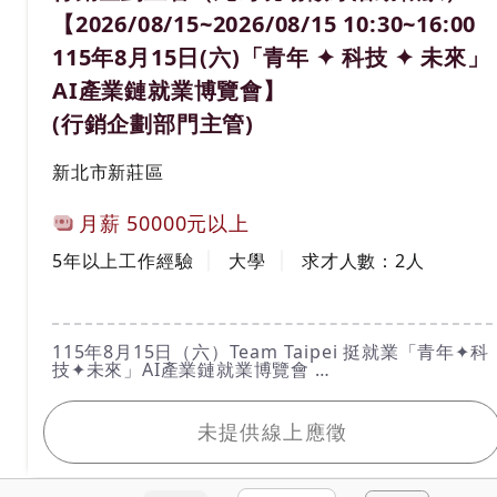
略。
【2026/08/15~2026/08/15 10:30~16:00
3.官網維護，包含：例行資訊上下架、最新消息更新
等
115年8月15日(六)「青年 ✦ 科技 ✦ 未來」
7.社群經營(FB/ IG)，包含：例行貼文排程規劃/
meta投廣/ 成效分析/ 顧客QA
AI產業鏈就業博覽會】
8. 制定和執行行銷計劃，特別針對餐飲市場。
9.進行市場調查，分析競爭對手，提出改進建議。
(行銷企劃部門主管)
工作地區
新北市新莊區
計薪方式
月薪
50000元以上
工作經驗
學歷
5年以上工作經驗
大學
求才人數：
2
人
工作內容
115年8月15日（六）Team Taipei 挺就業「青年✦科
技✦未來」AI產業鏈就業博覽會
活動時間：115年8月15日（六）10：30 ～16：
我要應徵
00（請於１５：３０前入場）
活動地點：圓山花博爭艷館（臺北市中山區玉門街1
未提供線上應徵
號）
洽詢電話：02-2338-0277
*****請親洽*****
想要知道更多活動資訊詳情，請於台北就業大補帖官