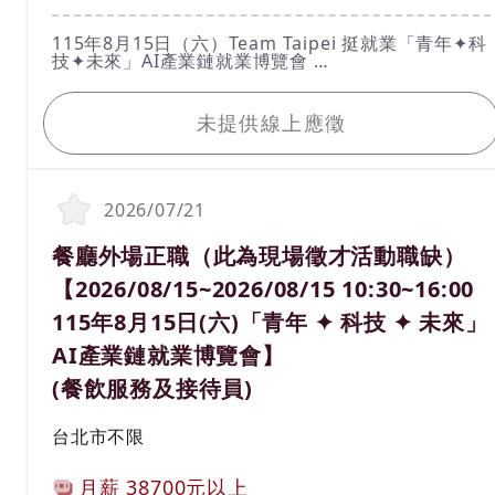
工作內容
115年8月15日（六）Team Taipei 挺就業「青年✦科
技✦未來」AI產業鏈就業博覽會
活動時間：115年8月15日（六）10：30 ～16：
我要應徵
00（請於１５：３０前入場）
活動地點：圓山花博爭艷館（臺北市中山區玉門街1
未提供線上應徵
號）
洽詢電話：02-2338-0277
*****請親洽*****
想要知道更多活動資訊詳情，請於台北就業大補帖官
網查詢https://okwork.gov.taipei
2026/07/21
1.咖啡及其他飲品調製。
2.製作簡易餐點/輕食。
職務名稱(職業類別)
餐廳外場正職（此為現場徵才活動職缺）
3.結帳與收銀，整理現金收據。
4.維護工作環境。
【2026/08/15~2026/08/15 10:30~16:00
5.咖啡豆及冲煮器具之專業介紹和銷售。
6.定期盤點飲料與食材。
115年8月15日(六)「青年 ✦ 科技 ✦ 未來」
AI產業鏈就業博覽會】
(餐飲服務及接待員)
工作地區
台北市不限
計薪方式
月薪
38700元以上