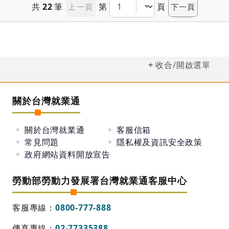
網查詢https://okwork.gov.taipei
共
22
筆
第
頁
上一頁
下一頁
【品牌行銷】
1. 具有廣告公司針對行銷切角常態性提案能力,能針對
業績反應適時調整不同切角
2. 達成各品牌成長率10%~50%目標。
3. 具備數位行銷操作能力，並分析商業發展並監控市
場趨勢。
4. 能獨立作業，具備行銷文案能力，與廣告投放、網
收合/開啟選單
路多渠道相關經驗者。
5. 發展符合公司目標及顧客滿意度的行銷或品牌策
略。
6. 根據公司目標、市場特性和成本及利潤的考量，來
關於台灣就業通
發展和評估銷售或推廣策略。
7. 評估產品開發的行銷預算及計劃（如：分派預算額
度、預測投資報酬及損益情形）。
關於台灣就業通
客服信箱
【社群經營】
常見問題
隱私權及資訊安全政策
1.官網維護，包含：例行資訊上下架、最新消息更新
等
政府網站資料開放宣告
2.社群經營(FB/ IG)，包含：例行貼文排程規劃/
meta投廣/ 成效分析/ 顧客QA
勞動部勞動力發展署台灣就業通客服中心
【其它】
1.競業市場調查與分析
2.異業合作與接洽，包含：聯名餐點、聯名贈品等
客服專線：
0800-777-888
傳真專線：
02-77335388