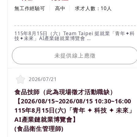
工作經驗
學歷
無工作經驗可
高中
求才人數：
10
人
工作內容
115年8月15日（六）Team Taipei 挺就業「青年✦科
技✦未來」AI產業鏈就業博覽會
活動時間：115年8月15日（六）10：30 ～16：
我要應徵
00（請於１５：３０前入場）
活動地點：圓山花博爭艷館（臺北市中山區玉門街1
未提供線上應徵
號）
洽詢電話：02-2338-0277
*****請親洽*****
想要知道更多活動資訊詳情，請於台北就業大補帖官
網查詢https://okwork.gov.taipei
2026/07/21
1. 客人接待、引導、餐具擺設、餐點介紹、點餐、環
境維護等餐飲服務工作。
職務名稱(職業類別)
食品技師（此為現場徵才活動職缺）
2. 負責商品的進貨、銷售管理及庫存管理
【2026/08/15~2026/08/15 10:30~16:00
115年8月15日(六)「青年 ✦ 科技 ✦ 未來」
AI產業鏈就業博覽會】
(食品衛生管理師)
工作地區