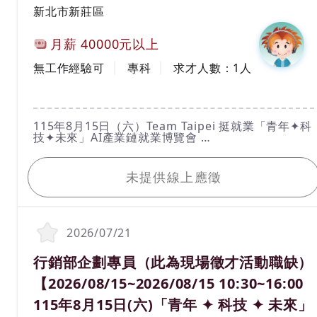
新北市新莊區
計薪方式
月薪
40000元以上
工作經驗
學歷
無工作經驗可
專科
求才人數：
1
人
工作內容
115年8月15日（六）Team Taipei 挺就業「青年✦科
技✦未來」AI產業鏈就業博覽會
活動時間：115年8月15日（六）10：30 ～16：
我要應徵
00（請於１５：３０前入場）
活動地點：圓山花博爭艷館（臺北市中山區玉門街1
未提供線上應徵
號）
洽詢電話：02-2338-0277
*****請親洽*****
想要知道更多活動資訊詳情，請於台北就業大補帖官
網查詢https://okwork.gov.taipei
2026/07/21
1.原物料追蹤追溯及產品自主管理。
2.生產製程品質監控/風險評估/品質異常排除，確保
職務名稱(職業類別)
行銷部企劃專員（此為現場徵才活動職缺）
大量製造時的品質穩定度。
3.監督管理食品製造安全衛生，並配合法規維護衛生
【2026/08/15~2026/08/15 10:30~16:00
管理系統運作。
4.食品品保系統制度之推行與文件管制(食品安全監測
115年8月15日(六)「青年 ✦ 科技 ✦ 未來」
計畫擬定與執行 、食品安全登錄及追蹤追溯管理、食