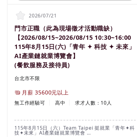
*****請親洽*****
想要知道更多活動資訊詳情，請於台北就業大補帖官
網查詢https://okwork.gov.taipei
2026/07/21
1. 客人接待、引導、餐具擺設、餐點介紹、點餐、環
境維護等餐飲服務工作。
職務名稱(職業類別)
門市正職（此為現場徵才活動職缺）
2. 負責商品的進貨、銷售管理及庫存管理
【2026/08/15~2026/08/15 10:30~16:00
115年8月15日(六)「青年 ✦ 科技 ✦ 未來」
AI產業鏈就業博覽會】
(餐飲服務及接待員)
工作地區
台北市不限
計薪方式
月薪
35600元以上
工作經驗
學歷
無工作經驗可
高中
求才人數：
10
人
工作內容
115年8月15日（六）Team Taipei 挺就業「青年✦科
技✦未來」AI產業鏈就業博覽會