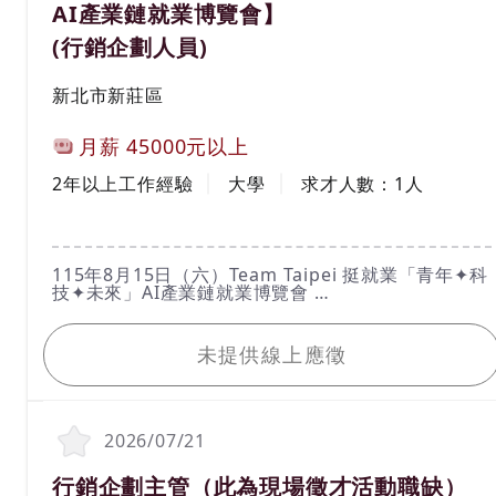
品標示審查)。
AI產業鏈就業博覽會】
5. 員工衛生教育訓練訂定及實行。
6. 認證推行資料管理、建檔、審核、稽核陪同。
(行銷企劃人員)
7.須配合工作調度、出差、加班、假日出勤。
8.其他主管交辦事項。
工作地區
新北市新莊區
計薪方式
月薪
45000元以上
工作經驗
學歷
2年以上工作經驗
大學
求才人數：
1
人
工作內容
115年8月15日（六）Team Taipei 挺就業「青年✦科
技✦未來」AI產業鏈就業博覽會
活動時間：115年8月15日（六）10：30 ～16：
我要應徵
00（請於１５：３０前入場）
活動地點：圓山花博爭艷館（臺北市中山區玉門街1
未提供線上應徵
號）
洽詢電話：02-2338-0277
*****請親洽*****
想要知道更多活動資訊詳情，請於台北就業大補帖官
網查詢https://okwork.gov.taipei
2026/07/21
1.能獨立作業，具備行銷文案能力，與廣告投放、網
路多渠道相關經驗者。
職務名稱(職業類別)
行銷企劃主管（此為現場徵才活動職缺）
2.發展符合公司目標及顧客滿意度的行銷或品牌策