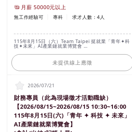
計薪方式
月薪
50000元以上
工作經驗
學歷
無工作經驗可
專科
求才人數：
4
人
工作內容
115年8月15日（六）Team Taipei 挺就業「青年✦科
技✦未來」AI產業鏈就業博覽會
活動時間：115年8月15日（六）10：30 ～16：
我要應徵
00（請於１５：３０前入場）
活動地點：圓山花博爭艷館（臺北市中山區玉門街1
未提供線上應徵
號）
洽詢電話：02-2338-0277
*****請親洽*****
想要知道更多活動資訊詳情，請於台北就業大補帖官
網查詢https://okwork.gov.taipei
2026/07/21
1.完成每日貨物配送任務。
2.商品進貨入庫作業。
職務名稱(職業類別)
財務專員（此為現場徵才活動職缺）
3.維持座車內外之美觀與清潔、熟悉汽車基本保養維
護及車輛清洗。
【2026/08/15~2026/08/15 10:30~16:00
4.配合度高，具責任心，時間觀念佳，有耐心。
5.主管交辦之事項。
115年8月15日(六)「青年 ✦ 科技 ✦ 未來」
AI產業鏈就業博覽會】