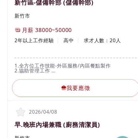
新竹區-儲備幹部 (儲備幹部)
工作地區
新竹市
計薪方式
月薪
38000~50000
工作經驗
學歷
2年以上工作經驗
高中
求才人數：
20
人
工作內容
1.全方位工作技能-外區服務/內區餐點製作
2.協助管理工作
3.服務顧客、維護顧客關係、控管餐點品質
我要應徵
4.協助人力調度與配置
5.配合公司教育訓練
我要應徵
新竹中正店- 300新竹市北區中正路264號
新竹經國店- 300新竹市香山區經國路三段39號
新竹光復店- 300新竹市東區光復路二段728號
2026/04/08
新竹關新店- 300新竹市東區關新北路163號
新竹金山店-300新竹市東區金山十二街21號
職務名稱(職業類別)
早.晚班內場兼職 (廚務清潔員)
新竹新豐店- 304新竹縣新豐鄉明新一街101號
工作地區