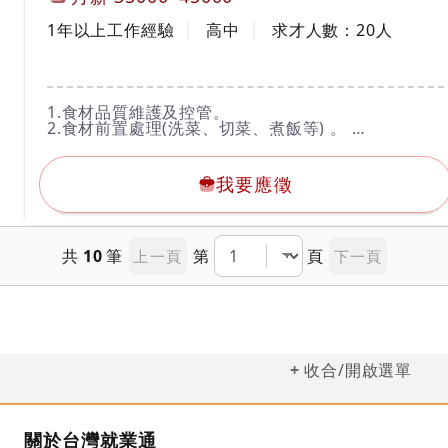
新竹關新店- 300新竹市東區關新北路163號
工作經驗
學歷
新竹金山店-300新竹市東區金山十二街21號
1年以上工作經驗
高中
求才人數：
20
人
新竹新豐店- 304新竹縣新豐鄉明新一街101號
--------------------------------------------------------------------
---------------------------------------
工作內容
1.食材品質維護及控管。
另有時數獎金
2.食材前置處理(洗菜、切菜、煮飯等) 。
夜間津貼
3.各式鍋類擺盤、餐點製作、外帶。
＊具團隊精神，主動協助夥伴。
我要應徵
4.餐具清洗及設備保養。
5.維持工作區域乾淨整潔。
我要應徵
6.完成主管交辦事項。
新竹中正店- 300新竹市北區中正路264號
新竹經國店- 300新竹市香山區經國路三段39號
新竹光復店- 300新竹市東區光復路二段728號
共
10
筆
第
頁
上一頁
下一頁
新竹關新店- 300新竹市東區關新北路163號
新竹金山店-300新竹市東區金山十二街21號
新竹新豐店- 304新竹縣新豐鄉明新一街101號
收合/開啟選單
關於台灣就業通