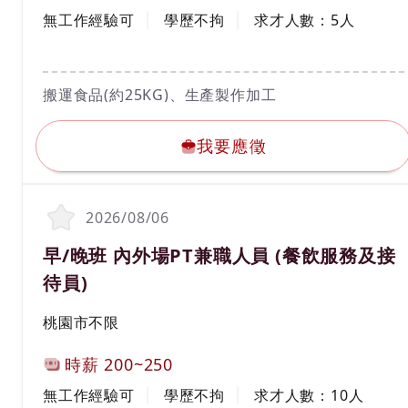
工作經驗
學歷
無工作經驗可
學歷不拘
求才人數：
5
人
工作內容
搬運食品(約25KG)、生產製作加工
我要應徵
我要應徵
2026/08/06
職務名稱(職業類別)
早/晚班 內外場PT兼職人員 (餐飲服務及接
待員)
工作地區
桃園市不限
計薪方式
時薪
200~250
工作經驗
學歷
無工作經驗可
學歷不拘
求才人數：
10
人