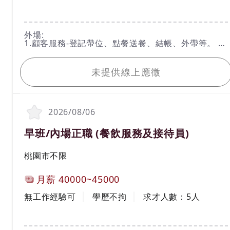
工作內容
外場:
1.顧客服務-登記帶位、點餐送餐、結帳、外帶等。
2.餐點介紹與推廣
我要應徵
3.電腦輸入顧客點選餐點、送單。
4.擺設餐具、撤桌、撤餐車。
未提供線上應徵
5.維持環境乾淨整潔。
完成主管交辦事項。
內場:
1.食材品質維護及控管。
2.食材前置處理(洗菜、切菜、煮飯等) 。
2026/08/06
3.各式鍋類擺盤、餐點製作、外帶。
4.餐具清洗及設備保養。
職務名稱(職業類別)
早班/內場正職 (餐飲服務及接待員)
維持工作區域乾淨整潔。
工作地區
***另有夜間津貼(每月另有時數獎金及紅利獎金)***
桃園市不限
計薪方式
月薪
40000~45000
工作經驗
學歷
無工作經驗可
學歷不拘
求才人數：
5
人