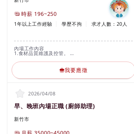
新竹市
計薪方式
時薪
196~250
工作經驗
學歷
1年以上工作經驗
學歷不拘
求才人數：
20
人
工作內容
內場工作內容
1.食材品質維護及控管。
2.食材前置處理（洗菜、切菜、煮飯等）。
我要應徵
3.各式鍋類擺盤、餐點製作、外帶。
4.餐具清洗及設備保養。
我要應徵
5.維持工作區域乾淨整潔。
6.完成主管交辦事項。
鐘點及假日班人員，享紅利獎金。
當月做滿 80小時獎金1000~1500
2026/04/08
當月做滿100小時獎金2000~2500
當月做滿150小時獎金3000~4000
職務名稱(職業類別)
早、晚班內場正職 (廚師助理)
--------------------------------------------------------------------
工作地區
-----------------------------
新竹市
新竹中正店- 300新竹市北區中正路264號
新竹經國店- 300新竹市香山區經國路三段39號
計薪方式
新竹光復店- 300新竹市東區光復路二段728號
月薪
35000~45000