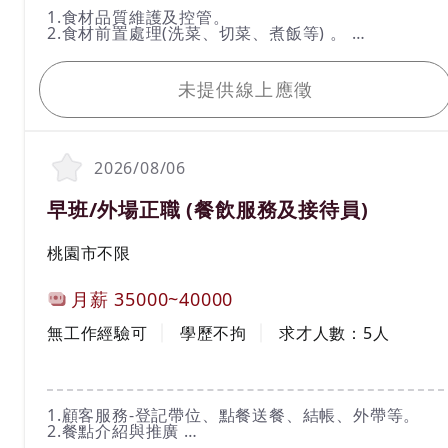
工作內容
1.食材品質維護及控管。
2.食材前置處理(洗菜、切菜、煮飯等) 。
3.各式鍋類擺盤、餐點製作、外帶。
我要應徵
4.餐具清洗及設備保養。
5.維持工作區域乾淨整潔。
未提供線上應徵
6.完成主管交辦事項。
＊具團隊精神，主動協助夥伴。
2026/08/06
職務名稱(職業類別)
早班/外場正職 (餐飲服務及接待員)
工作地區
桃園市不限
計薪方式
月薪
35000~40000
工作經驗
學歷
無工作經驗可
學歷不拘
求才人數：
5
人
工作內容
1.顧客服務-登記帶位、點餐送餐、結帳、外帶等。
2.餐點介紹與推廣
3.電腦輸入顧客點選餐點、送單。