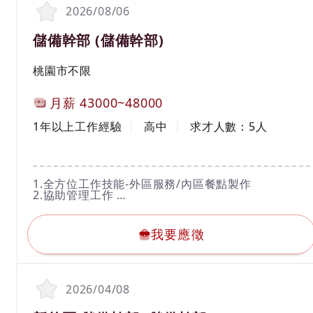
2026/08/06
職務名稱(職業類別)
儲備幹部 (儲備幹部)
工作地區
桃園市不限
計薪方式
月薪
43000~48000
工作經驗
學歷
1年以上工作經驗
高中
求才人數：
5
人
工作內容
1.全方位工作技能-外區服務/內區餐點製作
2.協助管理工作
3.服務顧客、維護顧客關係、控管餐點品質
我要應徵
4.協助人力調度與配置
5.配合公司教育訓練
我要應徵
2026/04/08
職務名稱(職業類別)