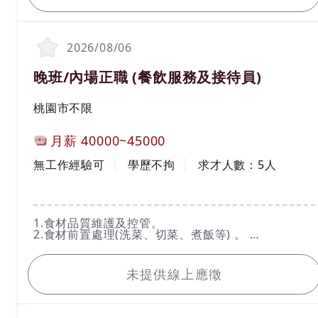
2026/08/06
職務名稱(職業類別)
晚班/內場正職 (餐飲服務及接待員)
工作地區
桃園市不限
計薪方式
月薪
40000~45000
工作經驗
學歷
無工作經驗可
學歷不拘
求才人數：
5
人
工作內容
1.食材品質維護及控管。
2.食材前置處理(洗菜、切菜、煮飯等) 。
3.各式鍋類擺盤、餐點製作、外帶。
我要應徵
4.餐具清洗及設備保養。
5.維持工作區域乾淨整潔。
未提供線上應徵
6.完成主管交辦事項。
＊具團隊精神，主動協助夥伴。