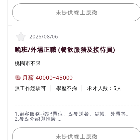
我要應徵
4.擺設餐具、撤桌、撤餐車。
5.維持環境乾淨整潔。
未提供線上應徵
6.完成主管交辦事項。
＊具團隊精神，主動協助夥伴。
2026/08/06
職務名稱(職業類別)
晚班/外場正職 (餐飲服務及接待員)
工作地區
桃園市不限
計薪方式
月薪
40000~45000
工作經驗
學歷
無工作經驗可
學歷不拘
求才人數：
5
人
工作內容
1.顧客服務-登記帶位、點餐送餐、結帳、外帶等。
2.餐點介紹與推廣
3.電腦輸入顧客點選餐點、送單。
我要應徵
4.擺設餐具、撤桌、撤餐車。
5.維持環境乾淨整潔。
未提供線上應徵
6.完成主管交辦事項。