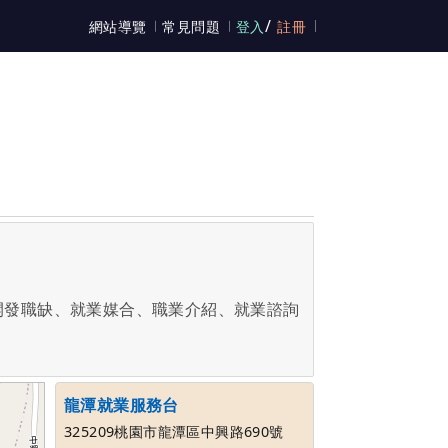
/
網站導覽
常見問題
登入
註冊
開發職缺、就業媒合、職業介紹、就業諮詢
龍潭就業服務台
325209桃園市龍潭區中興路690號