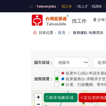
跳到主要內容
台灣就業通
:::
TaiwanJobs
找工作
找人才
找課程
台灣就業通
青少年
找工作
目前位置：
首頁
服務據點-地圖查詢
:::
選擇縣市
選擇區
縣市區域：
●
就業中心(站)-申請
進階篩選：
●
就業服務台-求職求才
●
分署、行政機關、青年
+
搜尋地圖區域
定位您的地
−