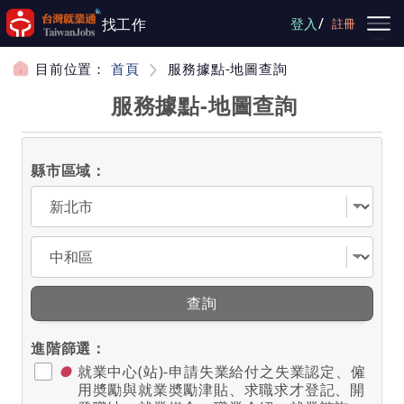
跳到主要內容
/
找工作
登入
註冊
目前位置：
首頁
服務據點-地圖查詢
服務據點-地圖查詢
縣市區域：
選擇縣市
選擇區域
查詢
進階篩選：
●
就業中心(站)-申請失業給付之失業認定、僱
用奬勵與就業奬勵津貼、求職求才登記、開