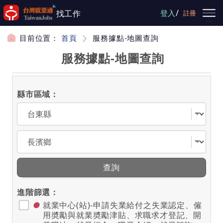
跳到主要內容
/
找工作
登入
註冊
目前位置：
首頁
服務據點-地圖查詢
服務據點-地圖查詢
縣市區域：
選擇縣市
選擇區域
查詢
進階篩選：
●
就業中心(站)-申請失業給付之失業認定、僱
用奬勵與就業奬勵津貼、求職求才登記、開