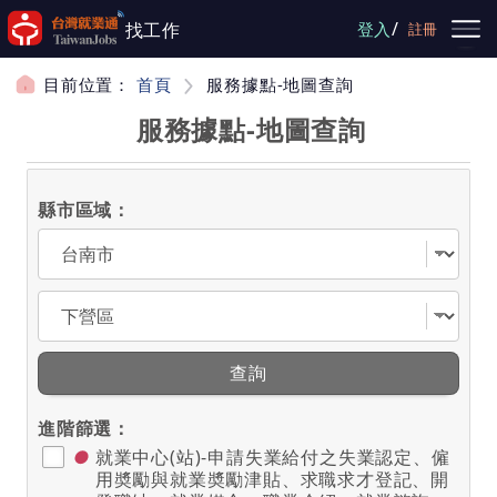
跳到主要內容
/
找工作
登入
註冊
目前位置：
首頁
服務據點-地圖查詢
服務據點-地圖查詢
縣市區域：
選擇縣市
選擇區域
查詢
進階篩選：
●
就業中心(站)-申請失業給付之失業認定、僱
用奬勵與就業奬勵津貼、求職求才登記、開