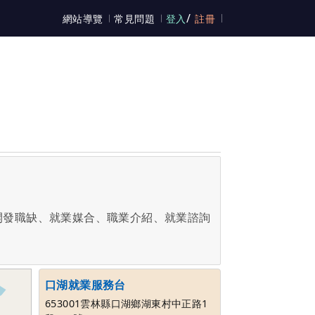
/
網站導覽
常見問題
登入
註冊
開發職缺、就業媒合、職業介紹、就業諮詢
口湖就業服務台
653001雲林縣口湖鄉湖東村中正路1