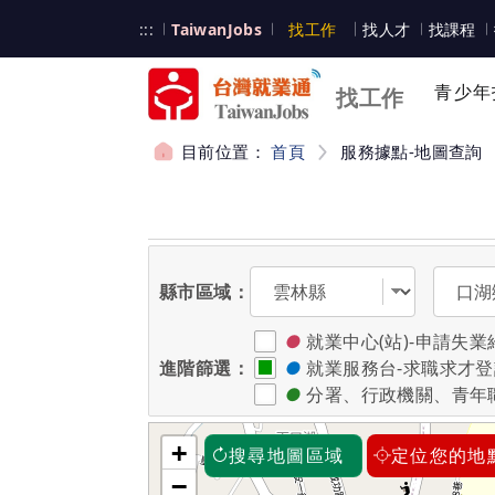
跳到主要內容
台灣就業通
:::
TaiwanJobs
找工作
找人才
找課程
台灣就業通
青少年
找工作
目前位置：
首頁
服務據點-地圖查詢
:::
選擇縣市
選擇區
縣市區域：
●
就業中心(站)-申請
進階篩選：
●
就業服務台-求職求才
●
分署、行政機關、青年
+
搜尋地圖區域
定位您的地
−