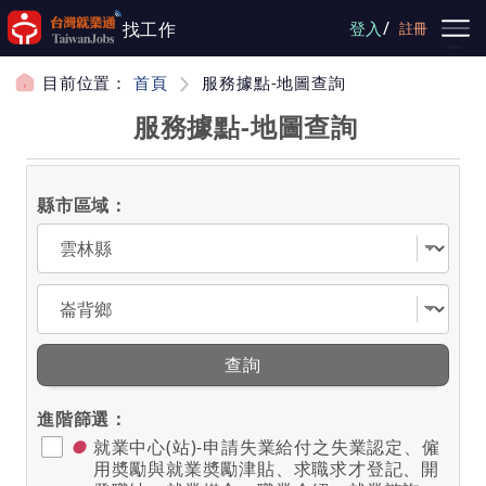
跳到主要內容
/
找工作
登入
註冊
目前位置：
首頁
服務據點-地圖查詢
服務據點-地圖查詢
縣市區域：
選擇縣市
選擇區域
查詢
進階篩選：
●
就業中心(站)-申請失業給付之失業認定、僱
用奬勵與就業奬勵津貼、求職求才登記、開