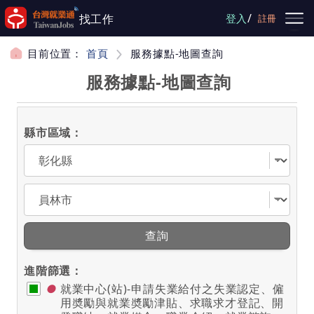
跳到主要內容
/
找工作
登入
註冊
目前位置：
首頁
服務據點-地圖查詢
服務據點-地圖查詢
縣市區域：
選擇縣市
選擇區域
查詢
進階篩選：
●
就業中心(站)-申請失業給付之失業認定、僱
用奬勵與就業奬勵津貼、求職求才登記、開