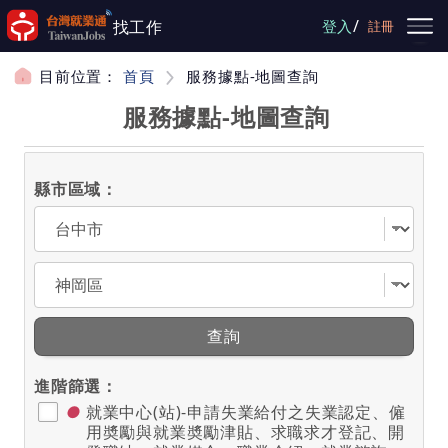
跳到主要內容
/
找工作
登入
註冊
目前位置：
首頁
服務據點-地圖查詢
服務據點-地圖查詢
縣市區域：
選擇縣市
選擇區域
查詢
進階篩選：
●
就業中心(站)-申請失業給付之失業認定、僱
用奬勵與就業奬勵津貼、求職求才登記、開