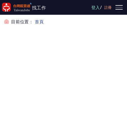
跳到主要內容
/
找工作
登入
註冊
目前位置：
首頁
服務據點-地圖查詢
服務據點-地圖查詢
縣市區域：
選擇縣市
選擇區域
查詢
進階篩選：
●
就業中心(站)-申請失業給付之失業認定、僱
用奬勵與就業奬勵津貼、求職求才登記、開