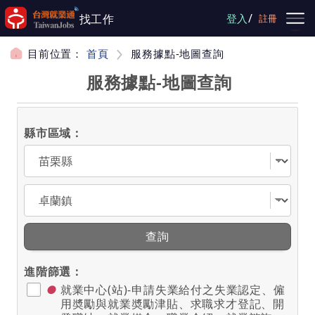
跳到主要內容
/
找工作
登入
註冊
目前位置：
首頁
服務據點-地圖查詢
服務據點-地圖查詢
縣市區域：
選擇縣市
選擇區域
查詢
進階篩選：
●
就業中心(站)-申請失業給付之失業認定、僱
用奬勵與就業奬勵津貼、求職求才登記、開