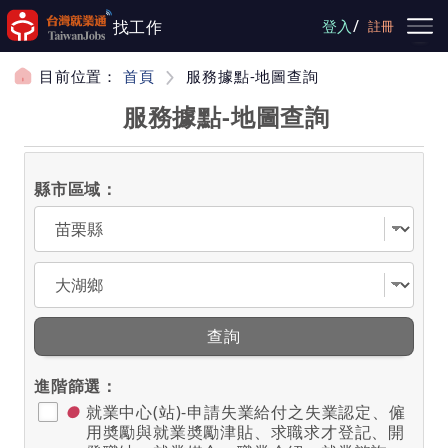
跳到主要內容
/
找工作
登入
註冊
目前位置：
首頁
服務據點-地圖查詢
服務據點-地圖查詢
縣市區域：
選擇縣市
選擇區域
查詢
進階篩選：
●
就業中心(站)-申請失業給付之失業認定、僱
用奬勵與就業奬勵津貼、求職求才登記、開