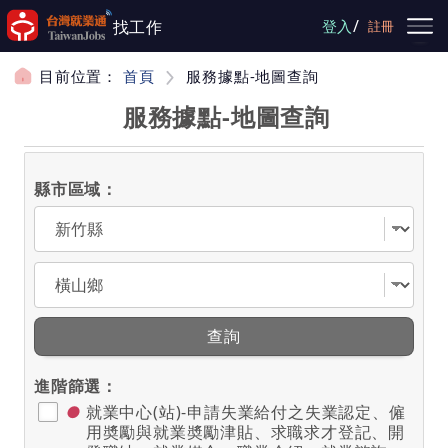
跳到主要內容
/
找工作
登入
註冊
目前位置：
首頁
服務據點-地圖查詢
服務據點-地圖查詢
縣市區域：
選擇縣市
選擇區域
查詢
進階篩選：
●
就業中心(站)-申請失業給付之失業認定、僱
用奬勵與就業奬勵津貼、求職求才登記、開