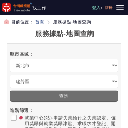
跳到主要內容
/
找工作
登入
註冊
目前位置：
首頁
服務據點-地圖查詢
服務據點-地圖查詢
縣市區域：
選擇縣市
選擇區域
查詢
進階篩選：
●
就業中心(站)-申請失業給付之失業認定、僱
用奬勵與就業奬勵津貼、求職求才登記、開