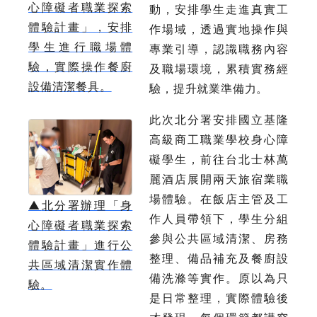
心障礙者職業探索
動，安排學生走進真實工
體驗計畫」，安排
作場域，透過實地操作與
學生進行職場體
專業引導，認識職務內容
驗，實際操作餐廚
及職場環境，累積實務經
設備清潔餐具。
驗，提升就業準備力。
此次北分署安排國立基隆
高級商工職業學校身心障
礙學生，前往台北士林萬
麗酒店展開兩天旅宿業職
場體驗。在飯店主管及工
▲
北分署辦理「身
作人員帶領下，學生分組
心障礙者職業探索
參與公共區域清潔、房務
體驗計畫」進行公
整理、備品補充及餐廚設
共區域清潔實作體
備洗滌等實作。原以為只
驗。
是日常整理，實際體驗後