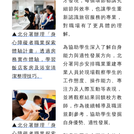
才發現，每個環節都講究
細節與效率，也讓學生重
新認識旅宿服務的專業，
對職場有了更具體的理
解。
▲
北分署辦理「身
心障礙者職業探索
為協助學生深入了解自身
體驗計畫」透過房
能力與適性發展方向，北
務實作體驗，學習
分署同步安排職業重建專
飯店客房及浴室清
業人員於現場觀察學生的
潔整理技巧。
工作態度、操作能力、專
注力及人際互動等表現，
並將觀察結果回饋校方教
師，作為後續輔導及職涯
規劃參考，協助學生發掘
自身優勢、適性發展。
▲
北分署辦理「身
心障礙者職業探索