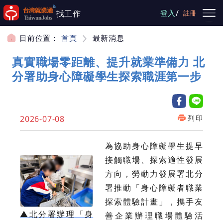
跳到主要內容
/
找工作
登入
註冊
目前位置：
首頁
最新消息
真實職場零距離、提升就業準備力 北
分署助身心障礙學生探索職涯第一步
列印
2026-07-08
為協助身心障礙學生提早
接觸職場、探索適性發展
方向，勞動力發展署北分
署推動「身心障礙者職業
探索體驗計畫」，攜手友
▲
北分署辦理「身
善企業辦理職場體驗活