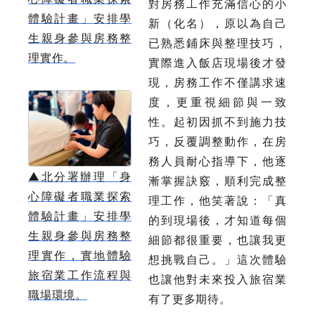
對房務工作充滿信心的小
體驗計畫」安排學
新（化名），原以為自己
生親身參與房務整
已熟悉鋪床與整理技巧，
理實作。
實際進入飯店現場後才發
現，房務工作不僅講求速
度，更重視細節與一致
性。起初因抓不到施力技
巧，反覆調整動作，在房
務人員耐心指導下，他逐
▲
北分署辦理「身
漸掌握訣竅，順利完成整
心障礙者職業探索
理工作，他笑著說：「真
體驗計畫」安排學
的到現場後，才知道每個
生親身參與房務整
細節都很重要，也讓我更
理實作，實地體驗
想挑戰自己。」這次體驗
旅宿業工作流程與
也讓他對未來投入旅宿業
職場環境。
有了更多期待。