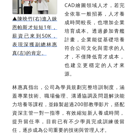
CAD繪圖領域人才，若完
全依靠一般招募，人才養
▲
陳映竹(右)進入錸
成時間較長，也增加企業
恩帕斯才短短1年，
培育成本。透過參加青艦
薪資已來到50K，
計畫，企業能從基礎培養
表現深獲副總林惠
符合公司文化與需求的人
真(左)的肯定。
才，不僅降低育才成本，
也建立更穩定的人才來
源。
林惠真指出，公司為學員規劃完整培訓制度，涵
蓋專業技術、職場倫理、溝通協調及問題解決能
力培養等課程，並錄製超過200部教學影片，搭配
資深主管一對一指導，有效縮短新人養成時間，
提升留任率，目前已有不少學員完成訓練後留
任，逐步成為公司重要的技術與管理人才。