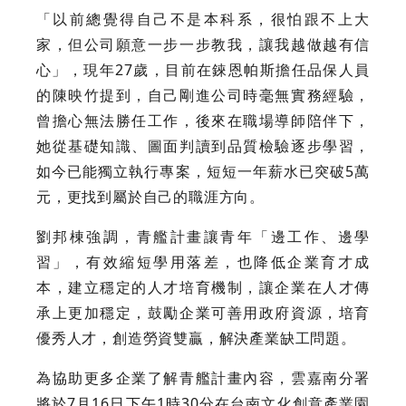
「以前總覺得自己不是本科系，很怕跟不上大
家，但公司願意一步一步教我，讓我越做越有信
心」，現年27歲，目前在錸恩帕斯擔任品保人員
的陳映竹提到，自己剛進公司時毫無實務經驗，
曾擔心無法勝任工作，後來在職場導師陪伴下，
她從基礎知識、圖面判讀到品質檢驗逐步學習，
如今已能獨立執行專案，短短一年薪水已突破5萬
元，更找到屬於自己的職涯方向。
劉邦棟強調，青艦計畫讓青年「邊工作、邊學
習」，有效縮短學用落差，也降低企業育才成
本，建立穩定的人才培育機制，讓企業在人才傳
承上更加穩定，鼓勵企業可善用政府資源，培育
優秀人才，創造勞資雙贏，解決產業缺工問題。
為協助更多企業了解青艦計畫內容，雲嘉南分署
將於7月16日下午1時30分在台南文化創意產業園