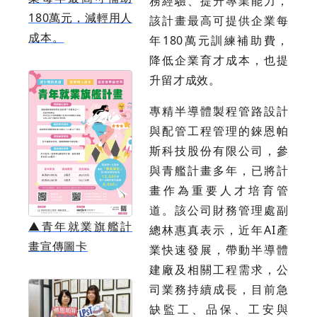
務經驗、提升專業能力，
180萬元，減輕用人
該計畫最高可提供企業每
成本。
年180萬元訓練補助費，
降低企業育才成本，也提
升留才成效。
專精半導體製程管路設計
與配管工程管理的錸恩帕
斯科技股份有限公司，參
與青艦計畫多年，已將計
畫作為重要人才培育管
道。該公司財務管理處副
▲
青年就業旗艦計
總林惠真表示，近年AI產
畫宣傳圖卡
業快速發展，帶動半導體
建廠及相關工程需求，公
司業務持續成長，目前急
缺監工、品保、工安與