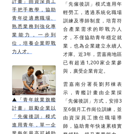
計畫」由資深員工
「先僱後訓」模式進用年
手把手教學，協助
輕勞工，透過系統化職場
青年從適應職場、
訓練及導師制度，培育符
熟悉業務到強化專
合產業需求的即戰力人
業能力，一步到
才，不僅協助青年穩定就
位，培養企業即戰
業，也為企業建立永續人
力人才。
才庫。近3年，雲嘉南地區
已有超過1,200家企業參
與，廣受企業肯定。
雲嘉南分署長劉邦棟表
示，青艦計畫由企業採
▲
「青年就業旗艦
「先僱後訓」方式，安排3
計畫」鼓勵企業以
至6個月工作崗位訓練，並
「先僱後訓」模式
由資深員工擔任職場導
進用青年，單一企
師，協助青年快速累積實
業每年最高可補助