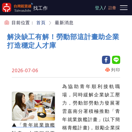
跳到主要內容
/
找工作
登入
註冊
目前位置：
首頁
最新消息
解決缺工有解！勞動部這計畫助企業
打造穩定人才庫
列印
2026-07-06
為協助青年順利接軌職
場，同時緩解企業缺工壓
力，勞動部勞動力發展署
雲嘉南分署積極推動「青
年就業旗艦計畫」(以下簡
▲
「青年就業旗艦
稱青艦計畫)，鼓勵企業採