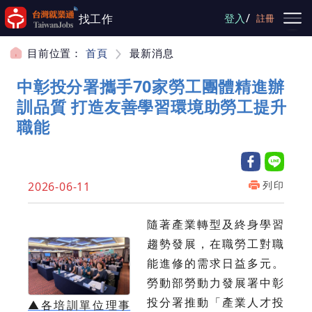
跳到主要內容
/
找工作
登入
註冊
目前位置：
首頁
最新消息
中彰投分署攜手70家勞工團體精進辦
訓品質 打造友善學習環境助勞工提升
職能
列印
2026-06-11
隨著產業轉型及終身學習
趨勢發展，在職勞工對職
能進修的需求日益多元。
勞動部勞動力發展署中彰
投分署推動「產業人才投
▲
各培訓單位理事