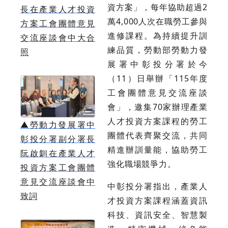
資方案」，每年協助超過2
長在產業人才投資
萬4,000人次在職勞工參與
方案工會團體意見
進修課程。為持續提升訓
交流座談會中大合
練品質，勞動部勞動力發
照
展署中彰投分署於今
（11）日舉辦「115年度
工會團體意見交流座談
會」，邀集70家辦理產業
人才投資方案課程的勞工
▲
勞動力發展署中
團體代表齊聚交流，共同
彰投分署副分署長
精進辦訓量能，協助勞工
阮啟釧在產業人才
強化職場競爭力。
投資方案工會團體
意見交流座談會中
中彰投分署指出，產業人
致詞
才投資方案課程涵蓋資訊
科技、資訊安全、智慧製