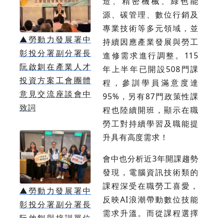
造、精密機械、綠色能
源、碳管理、數位行銷及
專業技術等多元領域，並
▲
勞動力發展署中
持續因應產業發展與勞工
彰投分署副分署長
進修需求進行調整。115
阮啟釧在產業人才
年上半年已開設508門課
投資方案工會團體
程，參訓學員滿意度達
意見交流座談會中
95%，另有87門政策性課
致詞
程也陸續開班，顯示在職
勞工對持續學習及職能提
升具有高度需求！
會中也分析近3年開課趨勢
發現，電腦資訊技術類的
課程深受在職勞工喜愛，
▲
勞動力發展署中
反映AI浪潮帶動數位技能
彰投分署副分署長
需求升溫。而從課程選擇
阮啟釧與培訓單位