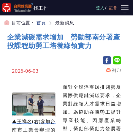
跳到主要內容
/
找工作
登入
註冊
目前位置：
首頁
最新消息
企業減碳需求增加 勞動部南分署產
投課程助勞工培養綠領實力
列印
2026-06-03
面對全球淨零碳排趨勢及
國際供應鏈減碳要求，企
業對綠領人才需求日益增
加。為協助在職勞工提升
專業技能、因應產業轉
▲
王祥名(右)參加台
型，勞動部勞動力發展署
南市工業會辦理的