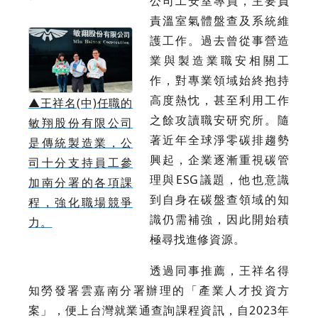
公司工安室專員，主要負
責溫室氣體盤查及系統維
護工作。過去曾從事營造
業與製造業職安相關工
作，對專業領域始終抱持
高度熱忱，甚至利用工作
▲
王祥名(中)任職的
之餘攻讀職安研究所。隨
敏翔股份有限公司
著近年全球淨零碳排趨勢
是傳統製造業，公
興起，企業逐漸重視碳管
司十分支持員工參
理與ESG議題，他也意識
加南分署的各項課
到自身在碳盤查領域的知
程，強化職場競爭
識仍需補強，因此開始積
力。
極尋找進修資源。
透過同事推薦，王祥名得
知勞發署雲嘉南分署辦理的「產業人才投資方
案」，便上台灣就業通查詢課程資訊，自2023年