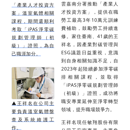
雲嘉南分署推動「產業人
「產業人才投資方
才投資方案」，提供在職
案」溫室氣體相關
勞工最高3年10萬元訓練
課程，期間還順利
費補助，鼓勵勞工持續進
考取「iPAS淨零碳
修。家住臺南、41歲的王
規劃管理師（初
祥名，因產業對碳管理與
級）」證照，為自
ESG議題日益重視，意識
己職涯加分。
到自身相關知識不足，自
2023年起陸續參加淨零碳
排相關課程，並取得
「iPAS淨零碳規劃管理師
（初級）」證照，成功將
職安專業延伸至淨零轉型
▲
王祥名在公司主
領域，提升職場競爭力。
要負責溫室氣體盤
查及系統維護工
王祥名現任敏翔股份有限
作。