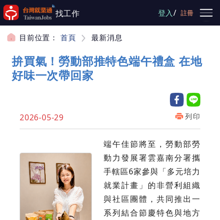
跳到主要內容
/
找工作
登入
註冊
目前位置：
首頁
最新消息
拚買氣！勞動部推特色端午禮盒 在地
好味一次帶回家
列印
2026-05-29
端午佳節將至，勞動部勞
動力發展署雲嘉南分署攜
手轄區6家參與「多元培力
就業計畫」的非營利組織
與社區團體，共同推出一
系列結合節慶特色與地方