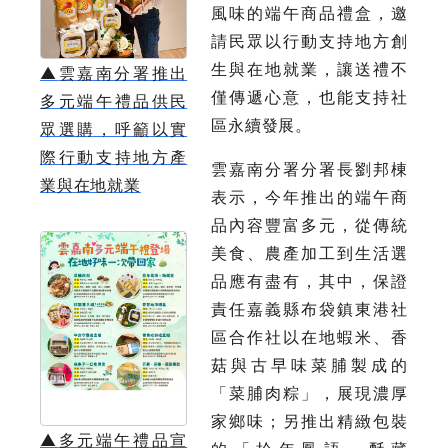
風味的端午商品禮盒，邀
請民眾以行動支持地方創
生與在地就業，讓送禮不
▲
雲嘉南分署推出
僅傳遞心意，也能支持社
多元端午禮品供民
區永續發展。
眾選購，呼籲以實
際行動支持地方產
雲嘉南分署分署長劉邦棟
業與在地就業
表示，今年推出的端午商
品內容豐富多元，從傳統
美食、農產加工到生活選
品應有盡有，其中，保證
責任嘉義縣布袋鎮東港社
區合作社以在地蝦米、香
菇與古早味菜脯製成的
「菜脯肉粽」，展現濃厚
家鄉味；另推出精緻包裝
▲
多元端午禮品宣