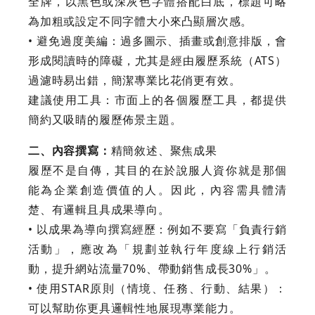
全牌，以黑色或深灰色字體搭配白底，標題可略
為加粗或設定不同字體大小來凸顯層次感。
• 避免過度美編：過多圖示、插畫或創意排版，會
形成閱讀時的障礙，尤其是經由履歷系統（ATS）
過濾時易出錯，簡潔專業比花俏更有效。
建議使用工具：市面上的各個履歷工具，都提供
簡約又吸睛的履歷佈景主題。
二、內容撰寫：
精簡敘述、聚焦成果
履歷不是自傳，其目的在於說服人資你就是那個
能為企業創造價值的人。因此，內容需具體清
楚、有邏輯且具成果導向。
• 以成果為導向撰寫經歷：例如不要寫「負責行銷
活動」，應改為「規劃並執行年度線上行銷活
動，提升網站流量70%、帶動銷售成長30%」。
• 使用STAR原則（情境、任務、行動、結果）：
可以幫助你更具邏輯性地展現專業能力。