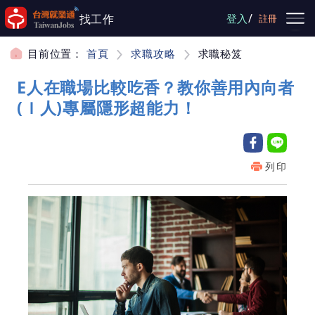
跳到主要內容
/
找工作
登入
註冊
目前位置：
首頁
求職攻略
求職秘笈
E人在職場比較吃香？教你善用內向者
(Ｉ人)專屬隱形超能力！
列印