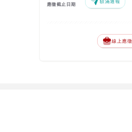
額滿通報
應徵截止日期
線上應
關於台灣就業通
勞動部勞動力
客服專線：
0800-
關於台灣就業通