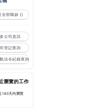
名稱
全部職缺 ()
多公司資訊
司登記查詢
動法令紀錄查詢
近瀏覽的工作
近180天內瀏覽