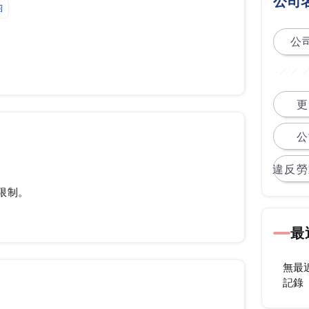
公司
紹
公司
更
公
違反勞
限制。
最
無最
記錄