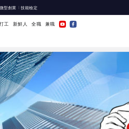
微型創業
技能檢定
打工
新鮮人
全職
兼職