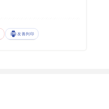
徵
友善列印
發展署台灣就業通客服中心
服務據點
777-888
服