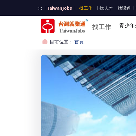
跳到主要內容
台灣就業通
:::
TaiwanJobs
找工作
找人才
找課程
台灣就業通
青少年
找工作
目前位置：
首頁
:::