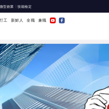
微型創業
技能檢定
打工
新鮮人
全職
兼職