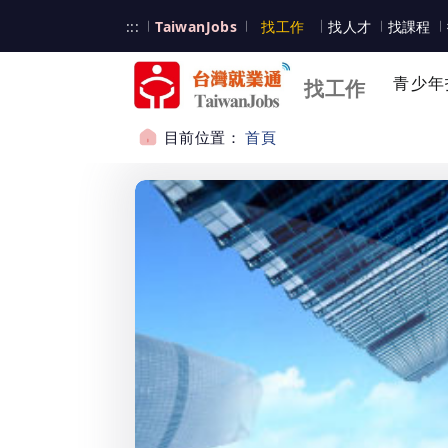
跳到主要內容
台灣就業通
:::
TaiwanJobs
找工作
找人才
找課程
台灣就業通
青少年
找工作
目前位置：
首頁
:::