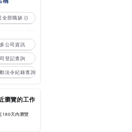
名稱
全部職缺 ()
多公司資訊
司登記查詢
動法令紀錄查詢
近瀏覽的工作
近180天內瀏覽