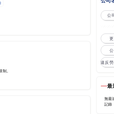
公司
紹
公司
更
公
違反勞
限制。
最
無最
記錄