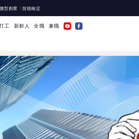
微型創業
技能檢定
打工
新鮮人
全職
兼職