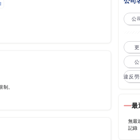
公司
紹
公司
更
公
違反勞
限制。
最
無最
記錄