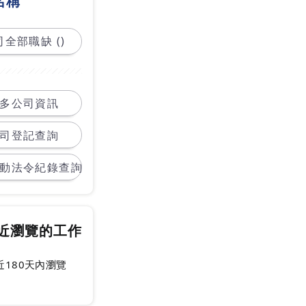
名稱
全部職缺 ()
多公司資訊
司登記查詢
動法令紀錄查詢
近瀏覽的工作
近180天內瀏覽