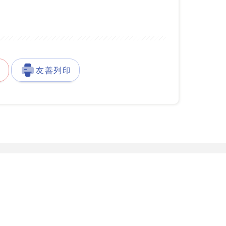
徵
友善列印
發展署台灣就業通客服中心
服務據點
777-888
服