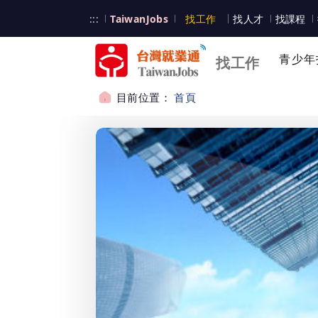
跳到主要內容
台灣就業通
:::
TaiwanJobs
找工作
找人才
找課程
台灣就業通
青少年
找工作
目前位置：
首頁
:::