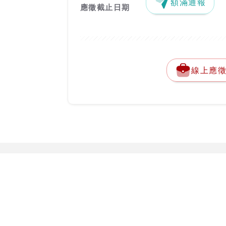
額滿通報
應徵截止日期
線上應
關於台灣就業通
勞動部勞動力
客服專線：
0800-
關於台灣就業通