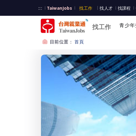
跳到主要內容
台灣就業通
:::
TaiwanJobs
找工作
找人才
找課程
台灣就業通
青少年
找工作
目前位置：
首頁
:::