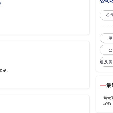
公司
紹
公司
更
公
違反勞
限制。
最
無最
記錄