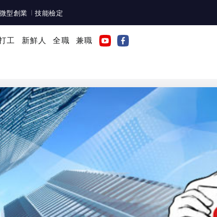
微型創業
技能檢定
打工
新鮮人
全職
兼職