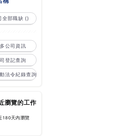
名稱
全部職缺 ()
多公司資訊
司登記查詢
動法令紀錄查詢
近瀏覽的工作
近180天內瀏覽